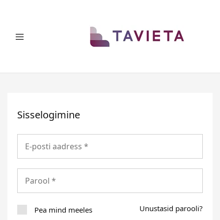
SINU
Ruumi
ELU
säästvad
lahendused
Sisselogimine
Unustasid parooli?
Pea mind meeles