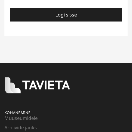
Logi sisse
KOHANEMINE
Muuseumidele
Arhiivide jaoks