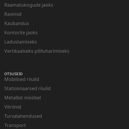
Raamatukogude jaoks
Ravimid
Kaubandus
Kontorite jaoks
Ladustamiseks
Vertikaalseks põlluharimiseks
OTSUSEID
Mobiilsed riiulid
Statsionaarsed riiulid
Metallist mööbel
Vitriinid
Turvalahendused
Transport