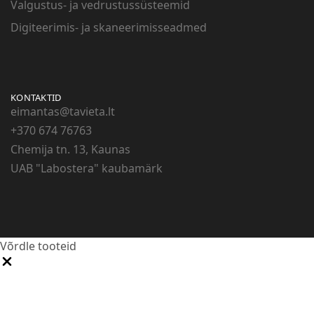
Valgustus- ja vedrustussüsteemid
Digiteerimis- ja skaneerimisseadmed
KONTAKTID
eimantas@tavieta.lt
+370
674 76763
Chemija tn. 13, Kaunas
UAB "Labostera" kaubamärk
Võrdle tooteid