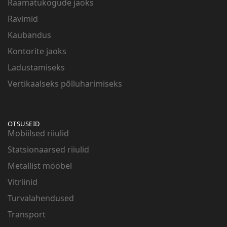
Raamatukogude jaoks
Ravimid
Kaubandus
Kontorite jaoks
Ladustamiseks
Vertikaalseks põlluharimiseks
OTSUSEID
Mobiilsed riiulid
Statsionaarsed riiulid
Metallist mööbel
Vitriinid
Turvalahendused
Transport