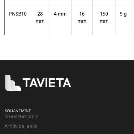
PNSB10
28
4 mm
16
150
9 g
mm
mm
mm
KOHANEMINE
Muuseumidele
Arhiivide jaoks