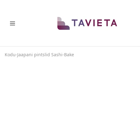
SINU
Ruumi
ELU
säästvad
lahendused
Kodu
-
Jaapani pintslid Sashi-Bake