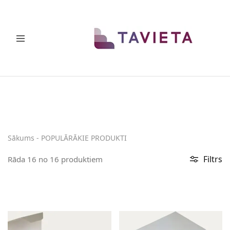
TAVA
Telpu
DZĪVE
taupoši
risinājumi
Sākums
-
POPULĀRĀKIE PRODUKTI
Filtrs
Rāda
16
no
16
produktiem