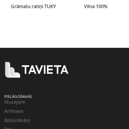
Grāmatu ratiņi TUKY
Vilna 100%
PIELĀGOŠANĀS
Muzejiem
Arhīviem
Bibliotēkām