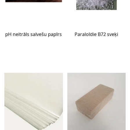
pH neitrāls salvešu papīrs
Paraloīdie B72 sveķi