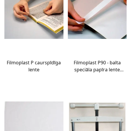
Filmoplast P caurspīdīga
Filmoplast P90 - balta
lente
speciāla papīra lente
grāmatu labošanai