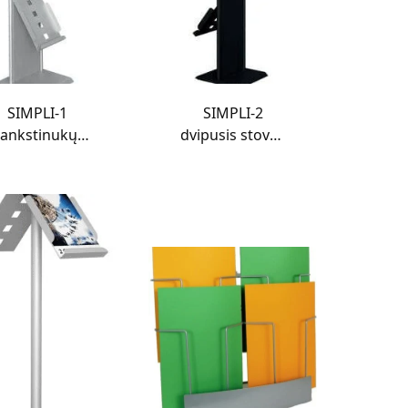
SIMPLI-1
SIMPLI-2
lankstinukų
dvipusis stovas
stovas
lankstinukams