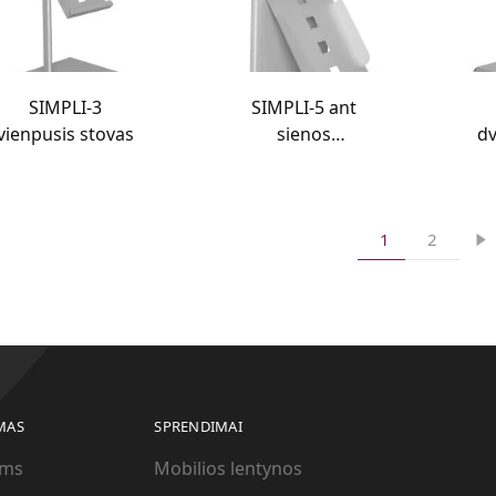
SIMPLI-3
SIMPLI-5 ant
vienpusis stovas
sienos
dv
kabinamas
stovas
1
2
MAS
SPRENDIMAI
ams
Mobilios lentynos