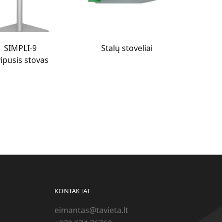
SIMPLI-9
Stalų stoveliai
ipusis stovas
KONTAKTAI
eimantas@tavieta.lt