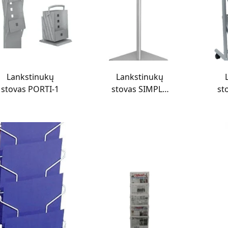
Lankstinukų
Lankstinukų
stovas PORTI-1
stovas SIMPLI-
st
10