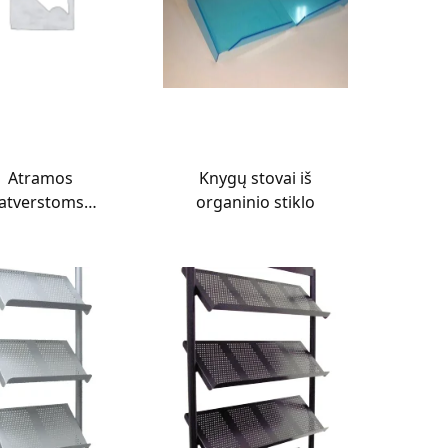
Atramos
Knygų stovai iš
atverstoms
organinio stiklo
knygoms iš
ganinio stiklo