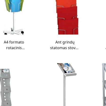
A4 formato
Ant grindų
rotacinis
statomas stovas
stendas
A4
or