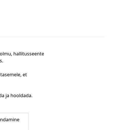
olmu, hallitusseente
ks.
tasemele, et
da ja hooldada.
endamine