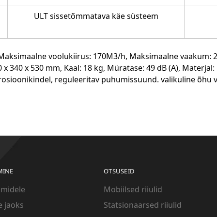
ULT sissetõmmatava käe süsteem
Maksimaalne voolukiirus: 170M3/h, Maksimaalne vaakum: 28
 x 340 x 530 mm, Kaal: 18 kg, Müratase: 49 dB (A), Materjal:
rosioonikindel, reguleeritav puhumissuund. valikuline õhu v
MINE
OTSUSEID
midele
Mobiilsed riiulid
e jaoks
Statsionaarsed riiulid