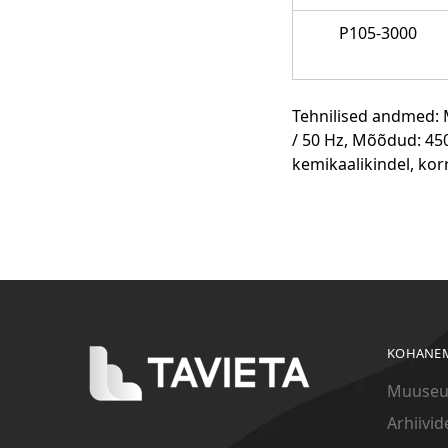
P105-3000
Tehnilised andmed:
/ 50 Hz, Mõõdud: 450
kemikaalikindel, kor
KOHANE
Muuseu
Arhiivid