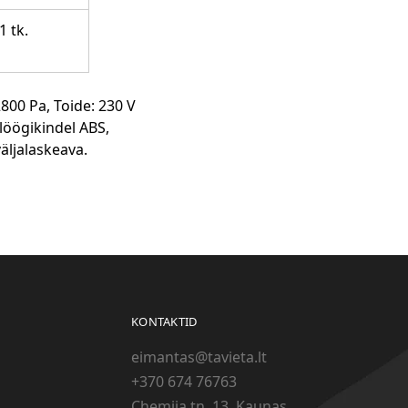
1 tk.
00 Pa, Toide: 230 V
 löögikindel ABS,
äljalaskeava.
KONTAKTID
eimantas@tavieta.lt
+370
674 76763
Chemija tn. 13, Kaunas