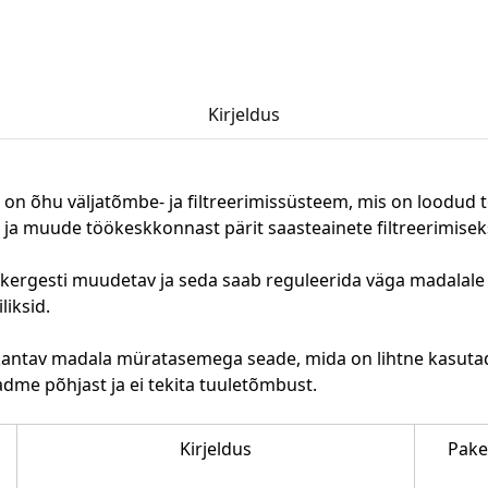
Kirjeldus
 on õhu väljatõmbe- ja filtreerimissüsteem, mis on loodud t
 ja muude töökeskkonnast pärit saasteainete filtreerimise
 kergesti muudetav ja seda saab reguleerida väga madalale 
iksid.
skantav madala müratasemega seade, mida on lihtne kasuta
dme põhjast ja ei tekita tuuletõmbust.
Kirjeldus
Pak