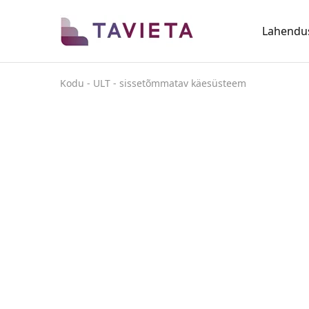
Lahendu
SINU
Ruumi
ELU
säästvad
lahendused
Kodu
-
ULT - sissetõmmatav käesüsteem