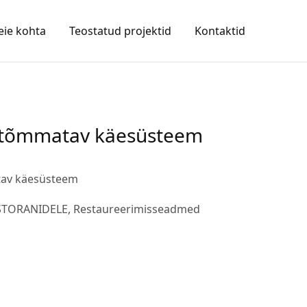
ie kohta
Teostatud projektid
Kontaktid
setõmmatav käesüsteem
tav käesüsteem
STORANIDELE
,
Restaureerimisseadmed