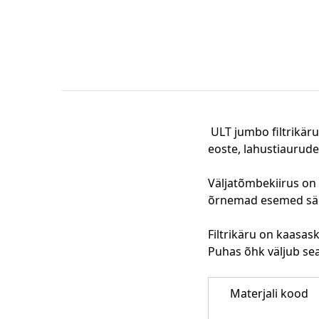
ULT jumbo filtrikäru
eoste, lahustiaurude
Väljatõmbekiirus on
õrnemad esemed säil
Filtrikäru on kaasa
Puhas õhk väljub sea
Materjali kood