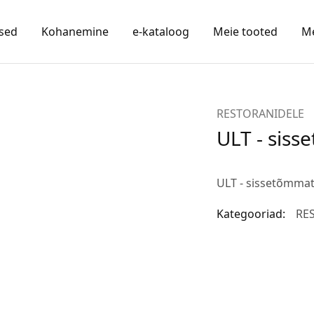
sed
Kohanemine
e-kataloog
Meie tooted
Me
RESTORANIDELE
ULT - sis
ULT - sissetõmma
Kategooriad:
RE