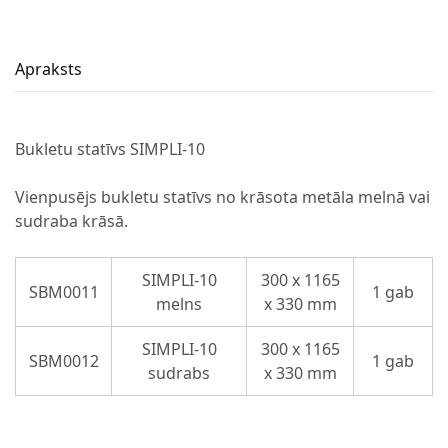
Apraksts
Bukletu statīvs SIMPLI-10
Vienpusējs bukletu statīvs no krāsota metāla melnā vai
sudraba krāsā.
SIMPLI-10
300 x 1165
SBM0011
1 gab
melns
x 330 mm
SIMPLI-10
300 x 1165
SBM0012
1 gab
sudrabs
x 330 mm