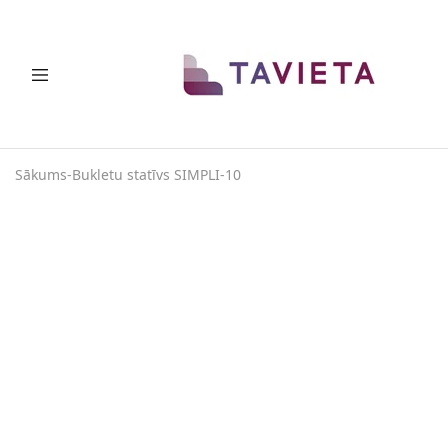
TAVA
Telpu
DZĪVE
taupoši
risinājumi
Sākums
-
Bukletu statīvs SIMPLI-10