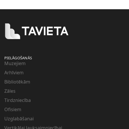
PIELĀGOŠANĀS
Muzejiem
Arhīviem
Bibliotēkām
Zāles
Tirdzniecība
Ofisiem
Uzglabāšanai
Vertikālai lauksaimniecībai