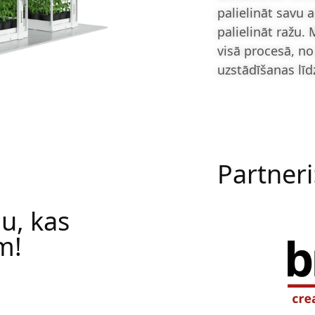
palielināt savu 
palielināt ražu.
visā procesā, no
uzstādīšanas līd
Partneri
u, kas
m!