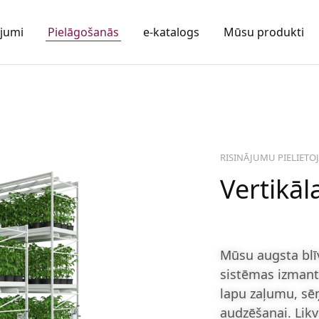
ājumi
Pielāgošanās
e-katalogs
Mūsu produkti
RISINĀJUMU PIELIETO
Vertikāl
Mūsu augsta blī
sistēmas izmant
lapu zaļumu, sē
audzēšanai. Likv