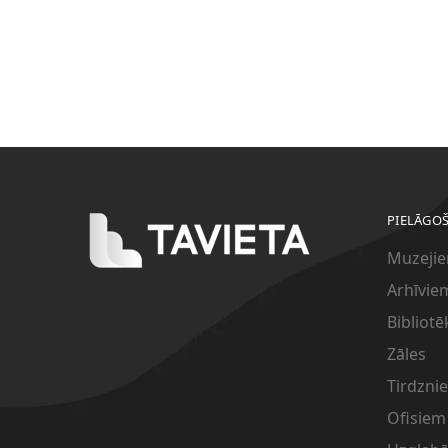
PIELĀGO
Muzeji
Arhīvie
Bibliot
Zāles
Tirdzni
Ofisiem