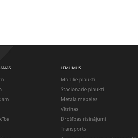
ŠANĀS
LĒMUMUS
em
Mobilie plaukti
m
Stacionārie plaukti
ēkām
Metāla mēbeles
Vitrīnas
ecība
Drošības risinājumi
Transports