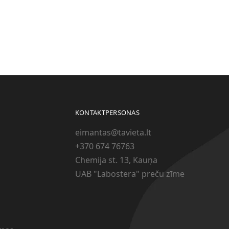
KONTAKTPERSONAS
eimantas@tavieta.lt
+370
674 76763
Chemija st. 13, Kauņa
UAB "Labostera" preču zīme