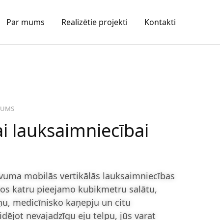
Par mums
Realizētie projekti
Kontakti
JUMS
ai lauksaimniecībai
vuma mobilās vertikālās lauksaimniecības
os katru pieejamo kubikmetru salātu,
ņu, medicīnisko kaņepju un citu
idējot nevajadzīgu eju telpu, jūs varat