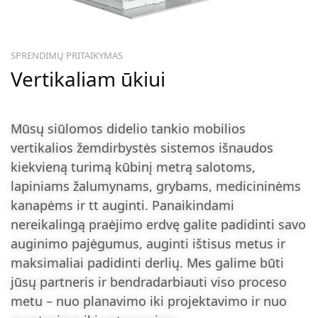
SPRENDIMŲ PRITAIKYMAS
Vertikaliam ūkiui
Mūsų siūlomos didelio tankio mobilios
vertikalios žemdirbystės sistemos išnaudos
kiekvieną turimą kūbinį metrą salotoms,
lapiniams žalumynams, grybams, medicininėms
kanapėms ir tt auginti. Panaikindami
nereikalingą praėjimo erdvę galite padidinti savo
auginimo pajėgumus, auginti ištisus metus ir
maksimaliai padidinti derlių. Mes galime būti
jūsų partneris ir bendradarbiauti viso proceso
metu – nuo ​​planavimo iki projektavimo ir nuo