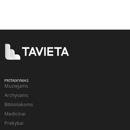
PRITAIKYMAS
Muziejams
Archyvams
Bibliotekoms
Medicinai
Prekybai