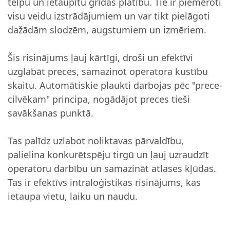
telpu un ietaupītu grīdas platību. Tie ir piemēroti
visu veidu izstrādājumiem un var tikt pielāgoti
dažādām slodzēm, augstumiem un izmēriem.
Šis risinājums ļauj kārtīgi, droši un efektīvi
uzglabāt preces, samazinot operatora kustību
skaitu. Automātiskie plaukti darbojas pēc "prece-
cilvēkam" principa, nogādājot preces tieši
savākšanas punktā.
Tas palīdz uzlabot noliktavas pārvaldību,
palielina konkurētspēju tirgū un ļauj uzraudzīt
operatoru darbību un samazināt atlases kļūdas.
Tas ir efektīvs intraloģistikas risinājums, kas
ietaupa vietu, laiku un naudu.