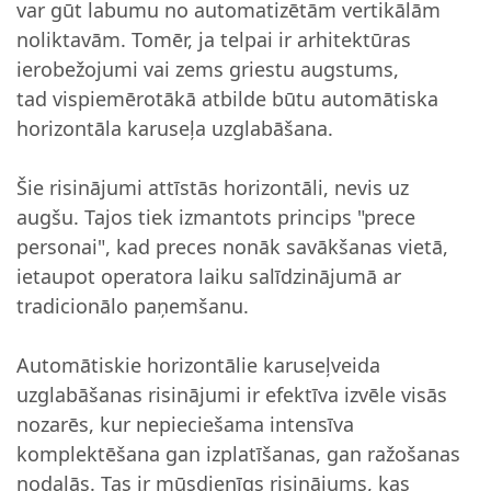
var gūt labumu no automatizētām vertikālām
noliktavām. Tomēr, ja telpai ir arhitektūras
ierobežojumi vai zems griestu augstums,
tad
vispiemērotākā atbilde būtu
automātiska
horizontāla karuseļa uzglabāšana.
Šie risinājumi attīstās horizontāli, nevis uz
augšu. Tajos tiek izmantots princips "prece
personai", kad preces nonāk savākšanas vietā,
ietaupot operatora laiku salīdzinājumā ar
tradicionālo paņemšanu.
Automātiskie horizontālie karuseļveida
uzglabāšanas risinājumi ir efektīva izvēle visās
nozarēs, kur nepieciešama intensīva
komplektēšana gan izplatīšanas, gan ražošanas
nodaļās. Tas ir mūsdienīgs risinājums, kas