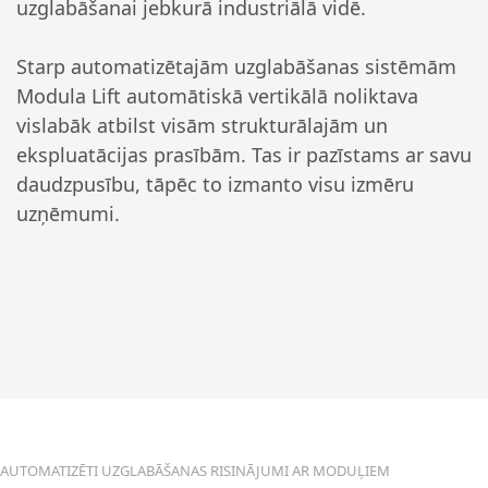
uzglabāšanai jebkurā industriālā vidē.
Starp automatizētajām uzglabāšanas sistēmām
Modula Lift automātiskā vertikālā noliktava
vislabāk atbilst visām strukturālajām un
ekspluatācijas prasībām. Tas ir pazīstams ar savu
daudzpusību, tāpēc to izmanto visu izmēru
uzņēmumi.
AUTOMATIZĒTI UZGLABĀŠANAS RISINĀJUMI AR MODUĻIEM