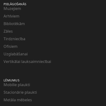
PIELĀGOŠANĀS
Muzejiem
Arhīviem
Bibliotēkām
Zāles
Tirdzniecība
Ofisiem
Uzglabāšanai
Vertikālai lauksaimniecībai
LĒMUMUS
Mobilie plaukti
Stacionārie plaukti
Metāla mēbeles