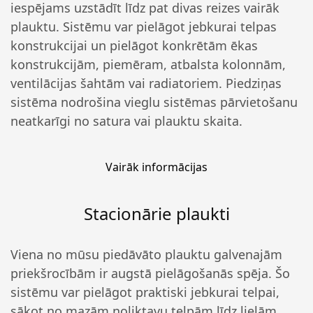
iespējams uzstādīt līdz pat divas reizes vairāk
plauktu. Sistēmu var pielāgot jebkurai telpas
konstrukcijai un pielāgot konkrētām ēkas
konstrukcijām, piemēram, atbalsta kolonnām,
ventilācijas šahtām vai radiatoriem. Piedziņas
sistēma nodrošina vieglu sistēmas pārvietošanu
neatkarīgi no satura vai plauktu skaita.
Vairāk informācijas
Stacionārie plaukti
Viena no mūsu piedāvāto plauktu galvenajām
priekšrocībām ir augstā pielāgošanās spēja. Šo
sistēmu var pielāgot praktiski jebkurai telpai,
sākot no mazām noliktavu telpām līdz lielām