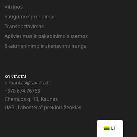
Vitrinos
Saugumo sprendimai
Transportavimas
Apšvietimas ir pakabinimo sistemos
Skaitmeninimo ir skenavimo įranga
KONTAKTAI
eimantas@tavieta.lt
+370
674 76763
Chemijos g. 13, Kaunas
UAB „Labostera” prekinis ženklas
LT