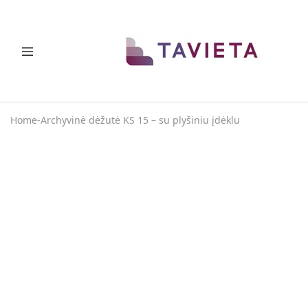
TAVIETA
Vietos
taupymo
sprendimai
Home
-
Archyvinė dėžutė KS 15 – su plyšiniu įdėklu