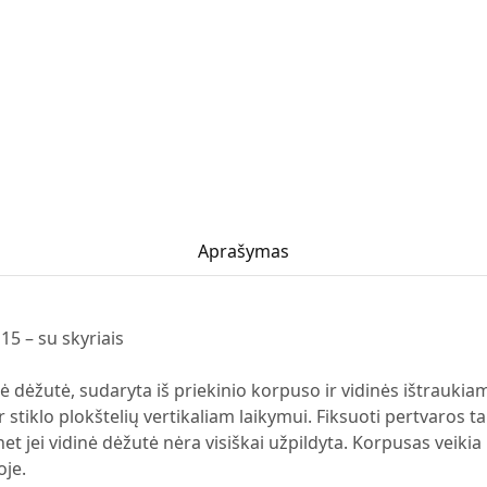
Aprašymas
15 – su skyriais
ė dėžutė, sudaryta iš priekinio korpuso ir vidinės ištraukia
r stiklo plokštelių vertikaliam laikymui. Fiksuoti pertvaros t
 net jei vidinė dėžutė nėra visiškai užpildyta. Korpusas veikia
oje.