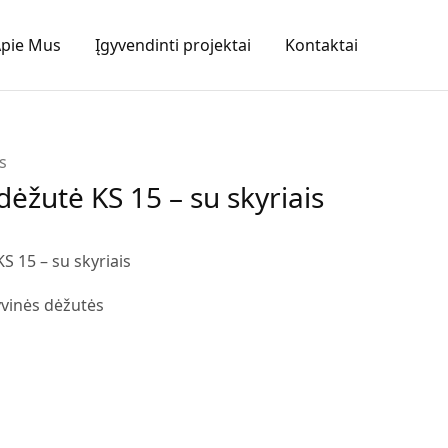
pie Mus
Įgyvendinti projektai
Kontaktai
s
dėžutė KS 15 – su skyriais
S 15 – su skyriais
vinės dėžutės