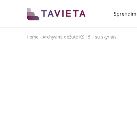
Sprendim
TAVIETA
Vietos
taupymo
sprendimai
Home
-
Archyvinė dėžutė KS 15 – su skyriais