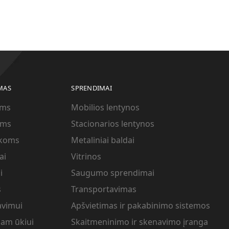
MAS
SPRENDIMAI
ams
Mobilios lentynos
ams
Stacionarios lentynos
ekoms
Metaliniai baldai
ai
Vitrinos
i
Saugumo sprendimai
s
Transportavimas
avimui
Apšvietimas ir pakabinimo sistemos
iam ūkiui
Skaitmeninimo ir skenavimo įranga