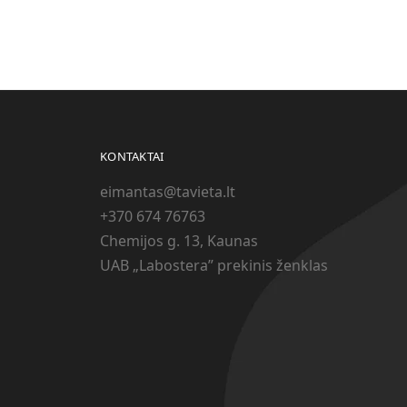
KONTAKTAI
eimantas@tavieta.lt
+370
674 76763
Chemijos g. 13, Kaunas
UAB „Labostera” prekinis ženklas