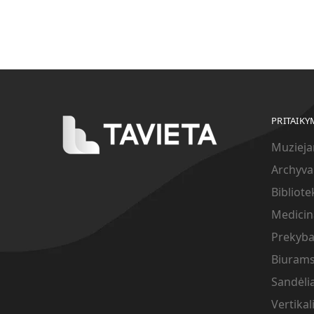
PRITAIKY
Muziej
Archyv
Bibliot
Medicin
Prekyba
Biuram
Sandėli
Vertikal