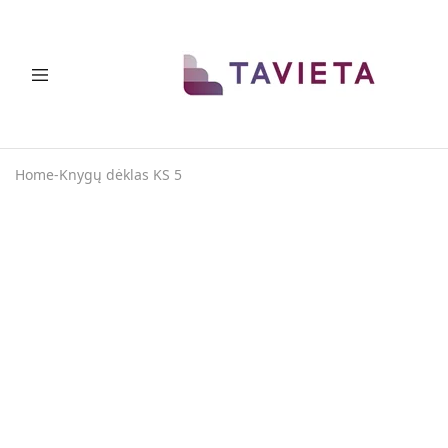
TAVIETA
Vietos
taupymo
sprendimai
Home
-
Knygų dėklas KS 5