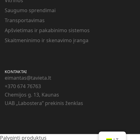
Vitrinos
Saugumo sprendimai
Transportavimas
Apšvietimas ir pakabinimo sistemos
Skaitmeninimo ir skenavimo įranga
KONTAKTAI
eimantas@tavieta.lt
+370
674 76763
Chemijos g. 13, Kaunas
UAB „Labostera” prekinis ženklas
Palyginti produktus
LT