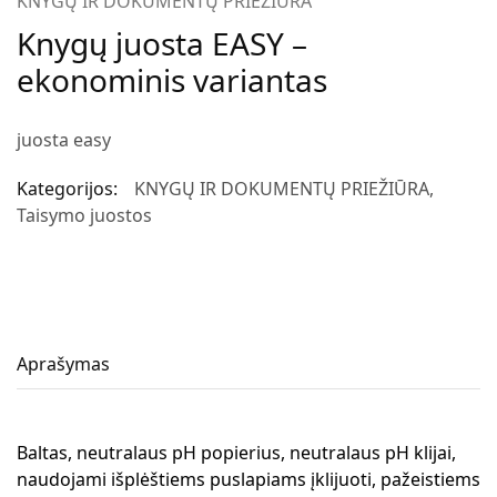
KNYGŲ IR DOKUMENTŲ PRIEŽIŪRA
Knygų juosta EASY –
ekonominis variantas
juosta easy
Kategorijos:
KNYGŲ IR DOKUMENTŲ PRIEŽIŪRA
,
Taisymo juostos
Aprašymas
Baltas, neutralaus pH popierius, neutralaus pH klijai,
naudojami išplėštiems puslapiams įklijuoti, pažeistiems