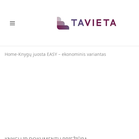
TAVIETA
Vietos
taupymo
sprendimai
Home
-
Knygų juosta EASY – ekonominis variantas