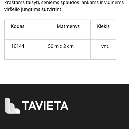
kraštams taisyti, seniems spaudos lankams ir vidinėms
viršelio jungtims sutvirtinti.
Kodas
Matmenys
Kiekis
10144
50 m x 2 cm
1 vnt.