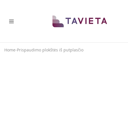
TAVIETA
Vietos
taupymo
sprendimai
Home
-
Prispaudimo plokštės iš putplasčio