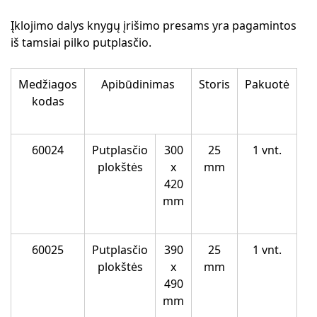
Įklojimo dalys knygų įrišimo presams yra pagamintos
iš tamsiai pilko putplasčio.
Medžiagos
Apibūdinimas
Storis
Pakuotė
kodas
60024
Putplasčio
300
25
1 vnt.
plokštės
x
mm
420
mm
60025
Putplasčio
390
25
1 vnt.
plokštės
x
mm
490
mm