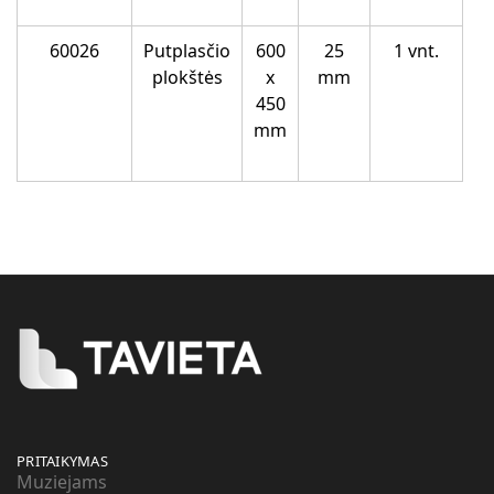
60026
Putplasčio
600
25
1 vnt.
plokštės
x
mm
450
mm
PRITAIKYMAS
Muziejams